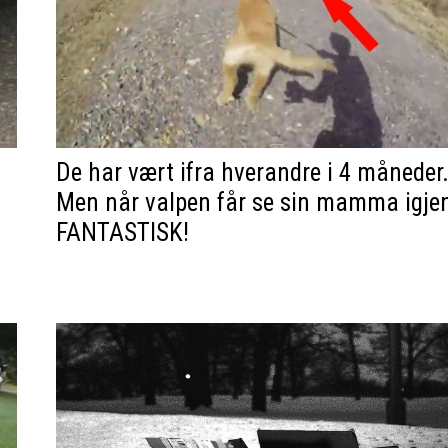
De har vært ifra hverandre i 4 måneder
Men når valpen får se sin mamma igje
FANTASTISK!