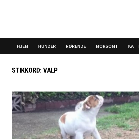
Gå
til
innhold
HJEM
HUNDER
RØRENDE
MORSOMT
KAT
STIKKORD:
VALP