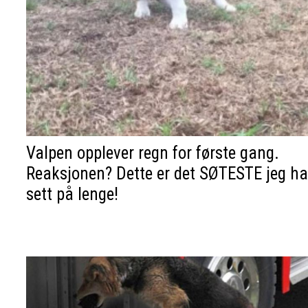
Valpen opplever regn for første gang.
Reaksjonen? Dette er det SØTESTE jeg ha
sett på lenge!