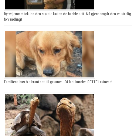
Dyrehjemmet tok inn den største katten de hadde sett. Nå gjennomgår den en utrolig
forvandling!
Familiens hus ble brant ned til grunnen. Så fant hunden DETTE i ruinene!