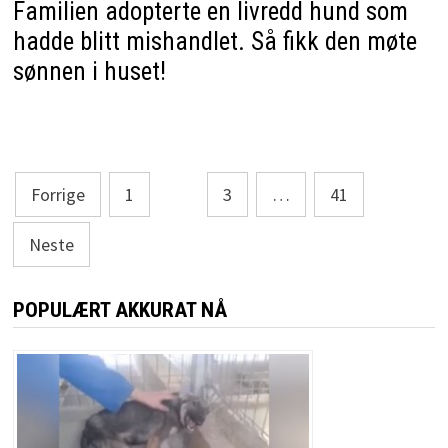
Familien adopterte en livredd hund som
hadde blitt mishandlet. Så fikk den møte
sønnen i huset!
Sidepaginering
Forrige
1
2
3
…
41
Neste
POPULÆRT AKKURAT NÅ