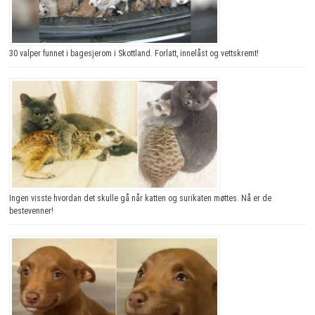
30 valper funnet i bagesjerom i Skottland. Forlatt, innelåst og vettskremt!
Ingen visste hvordan det skulle gå når katten og surikaten møttes. Nå er de
bestevenner!