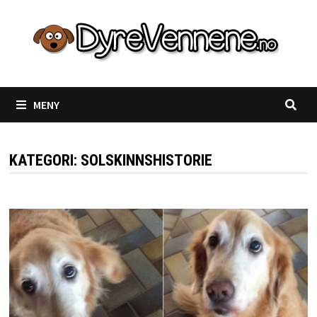
Gå
til
innhold
MENY
KATEGORI:
SOLSKINNSHISTORIE