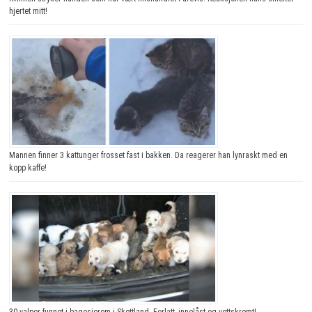
hjertet mitt!
Mannen finner 3 kattunger frosset fast i bakken. Da reagerer han lynraskt med en
kopp kaffe!
30 valper funnet i bagesjerom i Skottland. Forlatt, innelåst og vettskremt!