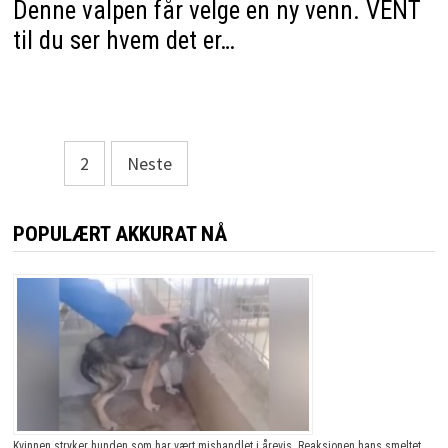
Denne valpen får velge en ny venn. VENT
til du ser hvem det er…
Sidepaginering
1
2
Neste
POPULÆRT AKKURAT NÅ
Kvinnen stryker hunden som har vært mishandlet i årevis. Reaksjonen hans smeltet