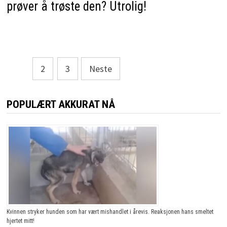
prøver å trøste den? Utrolig!
Sidepaginering
1
2
3
Neste
POPULÆRT AKKURAT NÅ
Kvinnen stryker hunden som har vært mishandlet i årevis. Reaksjonen hans smeltet
hjertet mitt!