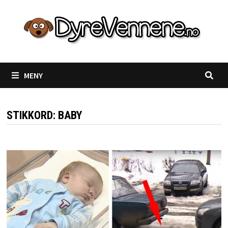
Gå
til
innhold
MENY
STIKKORD:
BABY