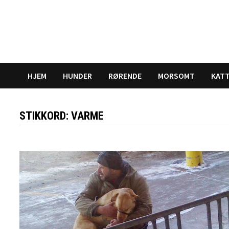
Gå
til
innhold
HJEM
HUNDER
RØRENDE
MORSOMT
KAT
STIKKORD:
VARME