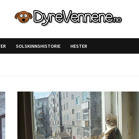
Likte du denne artikkelen?
TER
SOLSKINNSHISTORIE
HESTER
DEL den gjerne!
Del på Facebook
Nei takk