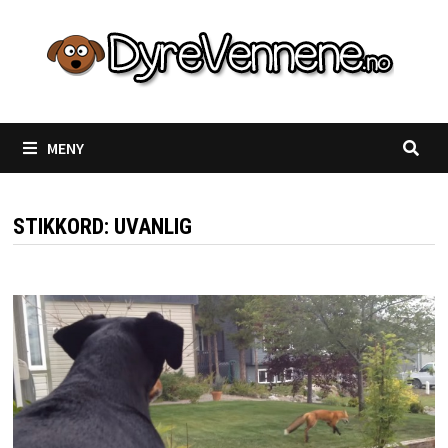
Gå
til
innhold
MENY
STIKKORD:
UVANLIG