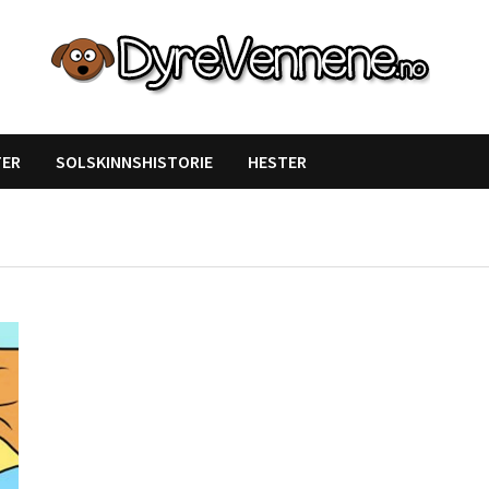
Likte du denne artikkelen?
TER
SOLSKINNSHISTORIE
HESTER
DEL den gjerne!
Del på Facebook
Nei takk