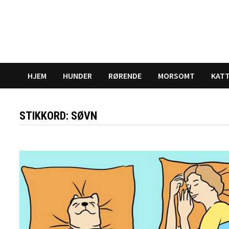
Gå
til
innhold
HJEM
HUNDER
RØRENDE
MORSOMT
KAT
STIKKORD:
SØVN