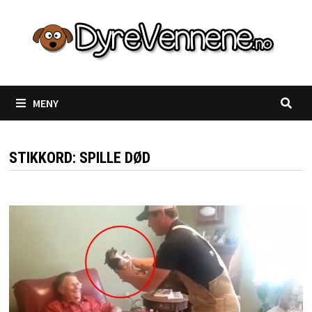
Gå
til
innhold
MENY
STIKKORD:
SPILLE DØD