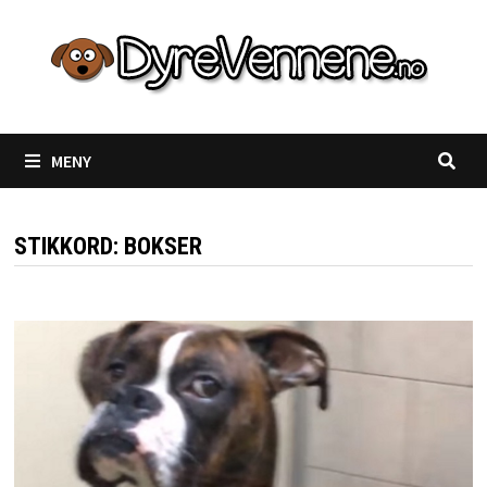
Gå
til
innhold
MENY
STIKKORD:
BOKSER