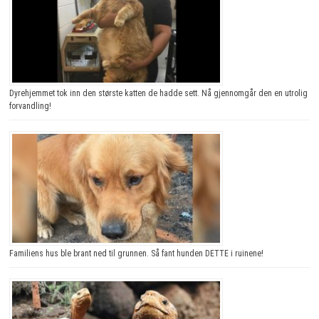
Dyrehjemmet tok inn den største katten de hadde sett. Nå gjennomgår den en utrolig
forvandling!
Familiens hus ble brant ned til grunnen. Så fant hunden DETTE i ruinene!