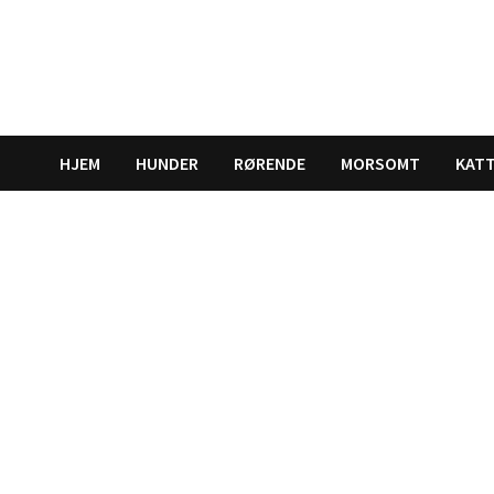
Gå
til
innhold
HJEM
HUNDER
RØRENDE
MORSOMT
KAT