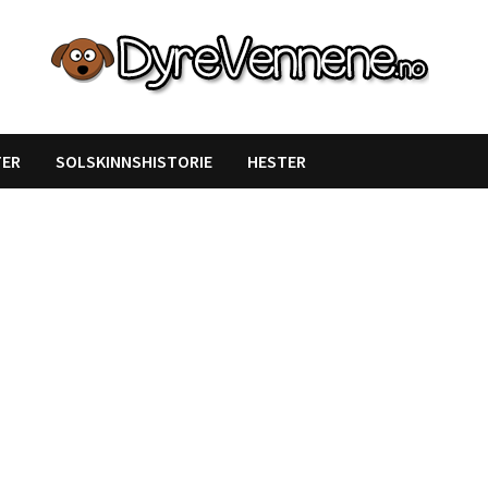
Likte du denne artikkelen?
TER
SOLSKINNSHISTORIE
HESTER
DEL den gjerne!
Del på Facebook
Nei takk