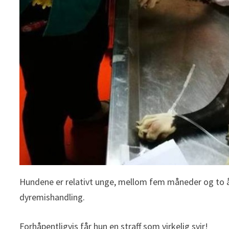
Hundene er relativt unge, mellom fem måneder og to år. 
dyremishandling.
Forhåpentligvis får hun en straff som virkelig svir!