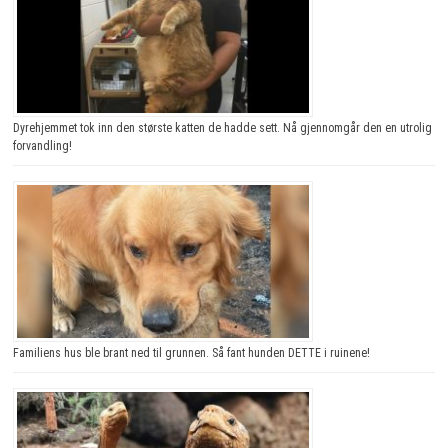
Dyrehjemmet tok inn den største katten de hadde sett. Nå gjennomgår den en utrolig
forvandling!
Familiens hus ble brant ned til grunnen. Så fant hunden DETTE i ruinene!