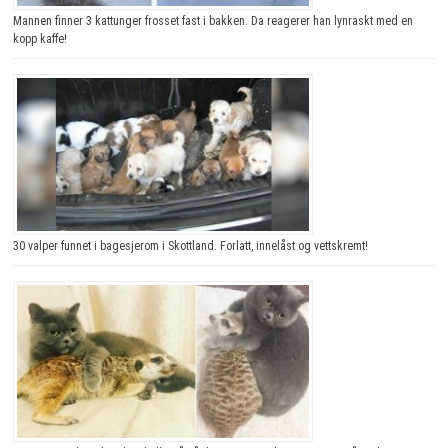
Mannen finner 3 kattunger frosset fast i bakken. Da reagerer han lynraskt med en
kopp kaffe!
30 valper funnet i bagesjerom i Skottland. Forlatt, innelåst og vettskremt!