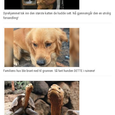
Dyrehjemmet tok inn den største katten de hadde sett. Nå gjennomgår den en utrolig
forvandling!
Familiens hus ble brant ned til grunnen. Så fant hunden DETTE i ruinene!