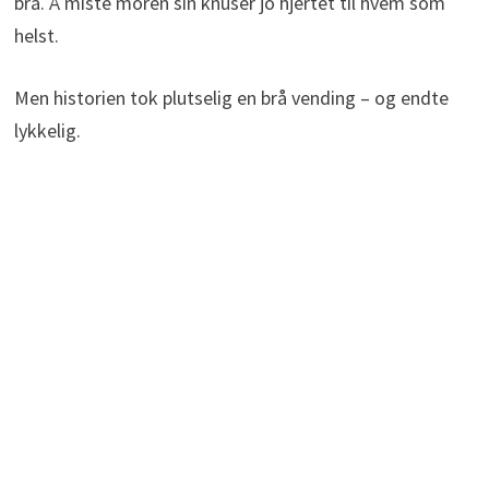
bra. Å miste moren sin knuser jo hjertet til hvem som
helst.
Men historien tok plutselig en brå vending – og endte
lykkelig.