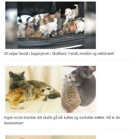
30 valper funnet i bagesjerom i Skottland. Forlatt, innelåst og vettskremt!
Ingen visste hvordan det skulle gå når katten og surikaten møttes. Nå er de
bestevenner!