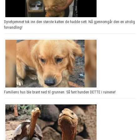
Dyrehjemmet tok inn den største katten de hadde sett. Nå gjennomgår den en utrolig
forvandling!
Familiens hus ble brant ned til grunnen. Så fant hunden DETTE i ruinene!