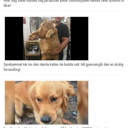
Hver dag setter hunden seg på bussen alene. Destinasjonen hennes rører tusenvis til
tårer!
Dyrehjemmet tok inn den største katten de hadde sett. Nå gjennomgår den en utrolig
forvandling!