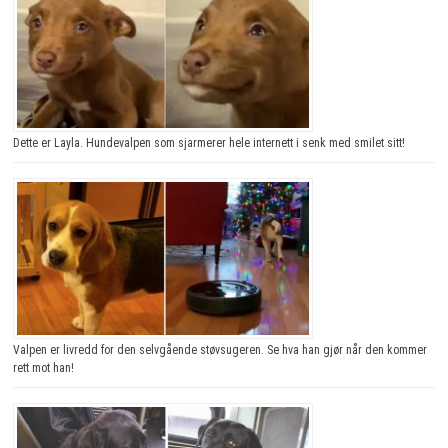
Dette er Layla. Hundevalpen som sjarmerer hele internett i senk med smilet sitt!
Valpen er livredd for den selvgående støvsugeren. Se hva han gjør når den kommer
rett mot han!