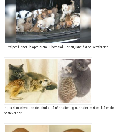
30 valper funnet i bagesjerom i Skottland. Forlatt, innelåst og vettskremt!
Ingen visste hvordan det skulle gå når katten og surikaten møttes. Nå er de
bestevenner!