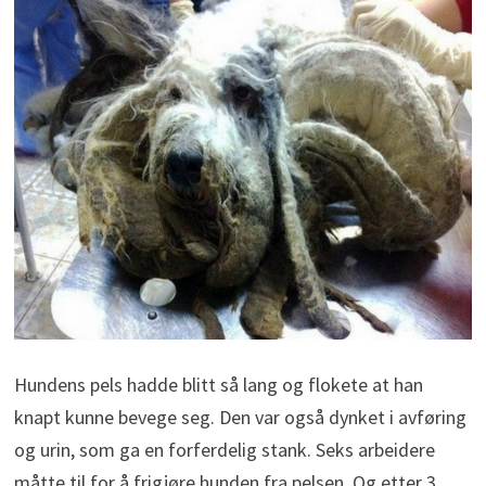
Hundens pels hadde blitt så lang og flokete at han
knapt kunne bevege seg. Den var også dynket i avføring
og urin, som ga en forferdelig stank. Seks arbeidere
måtte til for å frigjøre hunden fra pelsen. Og etter 3