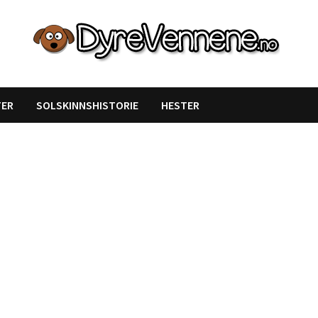
Likte du denne artikkelen?
TER
SOLSKINNSHISTORIE
HESTER
DEL den gjerne!
Del på Facebook
Nei takk