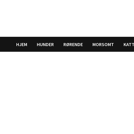
Gå
til
innhold
HJEM
HUNDER
RØRENDE
MORSOMT
KAT