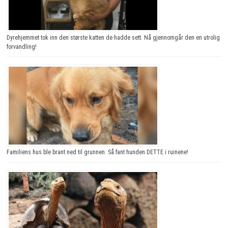
Dyrehjemmet tok inn den største katten de hadde sett. Nå gjennomgår den en utrolig
forvandling!
Familiens hus ble brant ned til grunnen. Så fant hunden DETTE i ruinene!