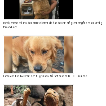
Dyrehjemmet tok inn den største katten de hadde sett. Nå gjennomgår den en utrolig
forvandling!
Familiens hus ble brant ned til grunnen. Så fant hunden DETTE i ruinene!