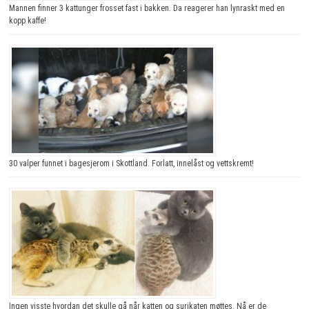
Mannen finner 3 kattunger frosset fast i bakken. Da reagerer han lynraskt med en
kopp kaffe!
30 valper funnet i bagesjerom i Skottland. Forlatt, innelåst og vettskremt!
Ingen visste hvordan det skulle gå når katten og surikaten møttes. Nå er de