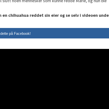
 til slutt noen mennesker som kunne redde Marie, og hun ble
 en chihuahua reddet sin eier og se selv i videoen unde
 dette på Facebook!