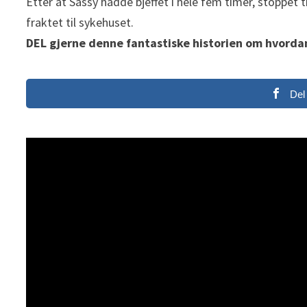
Etter at Sassy hadde bjeffet i hele fem timer, stoppet
fraktet til sykehuset.
DEL gjerne denne fantastiske historien om hvordan
Del