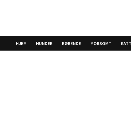
Gå
til
innhold
HJEM
HUNDER
RØRENDE
MORSOMT
KAT