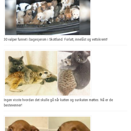
30 valper funnet i bagesjerom i Skottland. Forlatt, innelåst og vettskremt!
Ingen visste hvordan det skulle gå når katten og surikaten møttes. Nå er de
bestevenner!