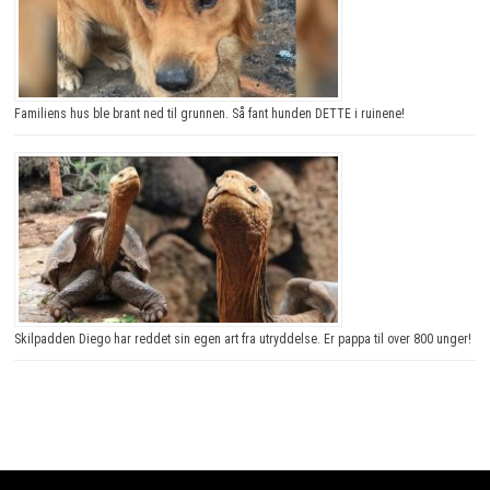
Familiens hus ble brant ned til grunnen. Så fant hunden DETTE i ruinene!
Skilpadden Diego har reddet sin egen art fra utryddelse. Er pappa til over 800 unger!