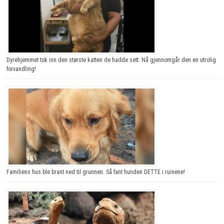
Dyrehjemmet tok inn den største katten de hadde sett. Nå gjennomgår den en utrolig
forvandling!
Familiens hus ble brant ned til grunnen. Så fant hunden DETTE i ruinene!