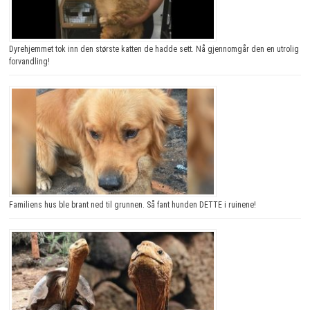
Dyrehjemmet tok inn den største katten de hadde sett. Nå gjennomgår den en utrolig
forvandling!
Familiens hus ble brant ned til grunnen. Så fant hunden DETTE i ruinene!