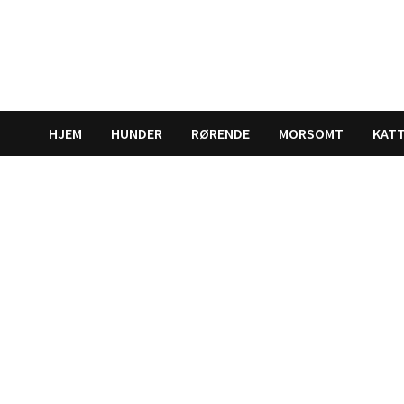
Gå
til
innhold
HJEM
HUNDER
RØRENDE
MORSOMT
KAT