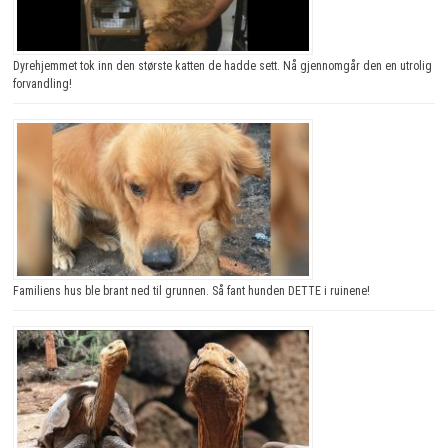
Dyrehjemmet tok inn den største katten de hadde sett. Nå gjennomgår den en utrolig
forvandling!
Familiens hus ble brant ned til grunnen. Så fant hunden DETTE i ruinene!