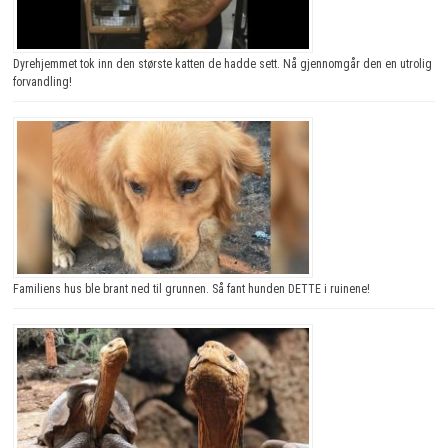
Dyrehjemmet tok inn den største katten de hadde sett. Nå gjennomgår den en utrolig
forvandling!
Familiens hus ble brant ned til grunnen. Så fant hunden DETTE i ruinene!