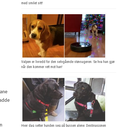
med smilet sitt!
Valpen er livredd for den selvgående støvsugeren. Se hva han gjør
når den kommer rett mot han!
mane
hadde
in
Hver dag setter hunden seg på bussen alene. Destinasjonen