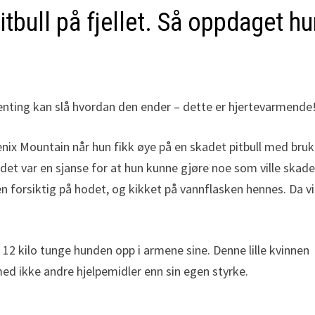
tbull på fjellet. Så oppdaget h
enting kan slå hvordan den ender – dette er hjertevarmende
oenix Mountain når hun fikk øye på en skadet pitbull med bru
i det var en sjanse for at hun kunne gjøre noe som ville skad
en forsiktig på hodet, og kikket på vannflasken hennes. Da v
12 kilo tunge hunden opp i armene sine. Denne lille kvinnen
ed ikke andre hjelpemidler enn sin egen styrke.