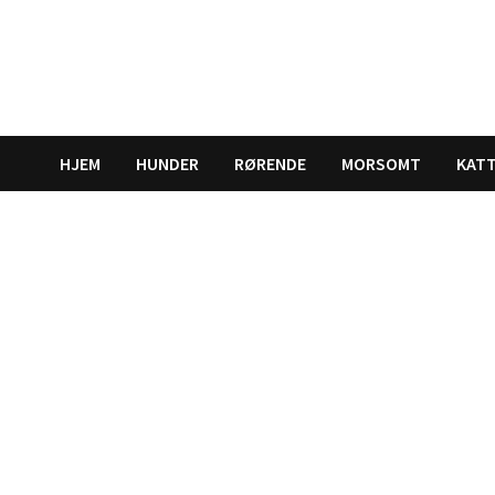
Gå
til
innhold
HJEM
HUNDER
RØRENDE
MORSOMT
KAT