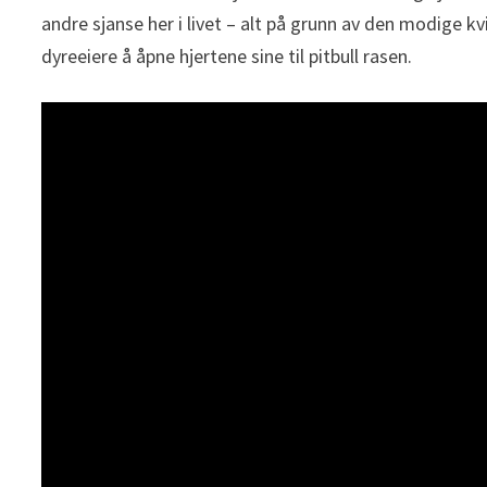
andre sjanse her i livet – alt på grunn av den modige k
dyreeiere å åpne hjertene sine til pitbull rasen.