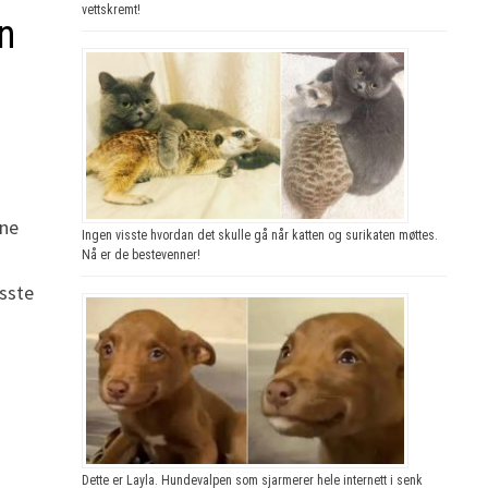
vettskremt!
un
!
kne
Ingen visste hvordan det skulle gå når katten og surikaten møttes.
e
Nå er de bestevenner!
isste
Dette er Layla. Hundevalpen som sjarmerer hele internett i senk