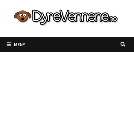
Gå
til
innhold
MENY