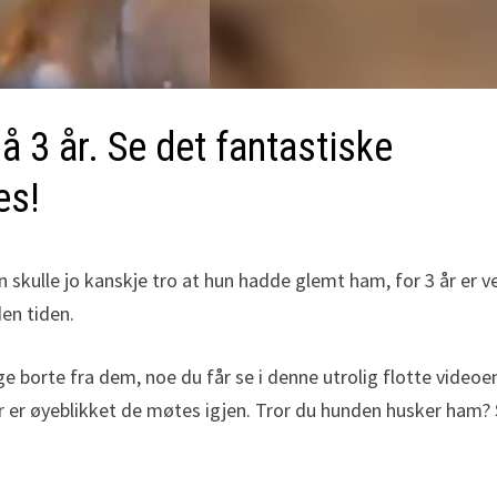
å 3 år. Se det fantastiske
es!
n skulle jo kanskje tro at hun hadde glemt ham, for 3 år er v
den tiden.
ge borte fra dem, noe du får se i denne utrolig flotte videoe
her er øyeblikket de møtes igjen. Tror du hunden husker ham?