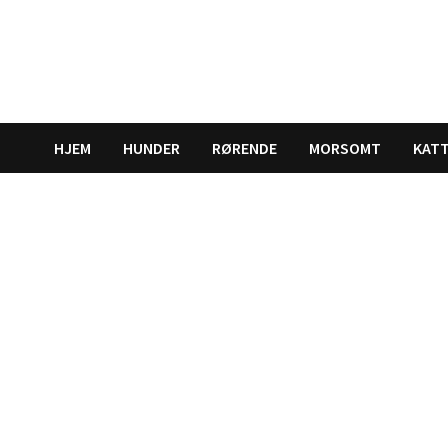
Gå
til
innhold
HJEM
HUNDER
RØRENDE
MORSOMT
KAT