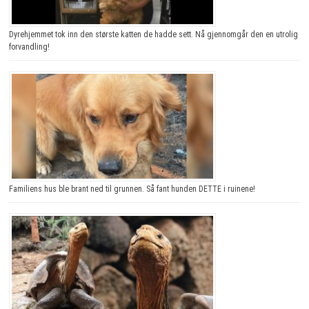
Dyrehjemmet tok inn den største katten de hadde sett. Nå gjennomgår den en utrolig
forvandling!
Familiens hus ble brant ned til grunnen. Så fant hunden DETTE i ruinene!